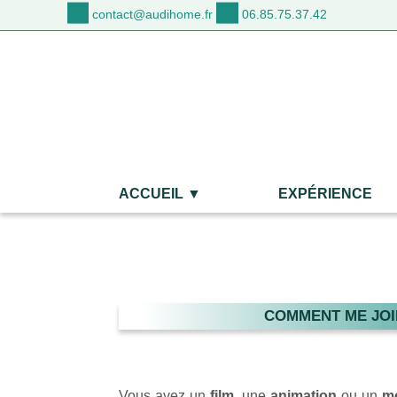
contact@audihome.fr
06.85.75.37.42
ACCUEIL
EXPÉRIENCE
COMMENT ME JO
Vous avez un
film
, une
animation
ou un
mo